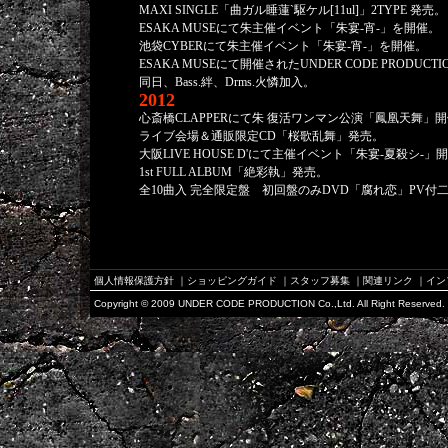
MAXI SINGLE「曲ガル睡蓮`駆ケル[11ul]」2TYPE 発売。
ESAKA MUSEにて朱主催イベント「朱宴-宵-」を開催。
池袋CYBERにて朱主催イベント「朱宴-宵-」を開催。
ESAKA MUSEにて開催されたUNDER CODE PRODU
同日、Bass.絆、Drms.火憐加入。
2012
心斎橋CLAPPERにて朱 復活ワンマン公演「鳳凰天舞」
ライブ会場＆通販限定CD「桜歌乱舞」発売。
大阪LIVE HOUSE D'にて主催イベント「朱宴-夏殺シ-」
1st FULL ALBUM「絶彩執」発売。
全10曲入 完全限定盤 初回盤のみDVD「腐れ恋」PV付
個人情報保護方針
｜
ショッピングガイド
｜
スタッフ募集
｜
関連リンク
｜
イン
Copyright © 2009 UNDER CODE PRODUCTION Co.,Ltd. All Right Reserved.