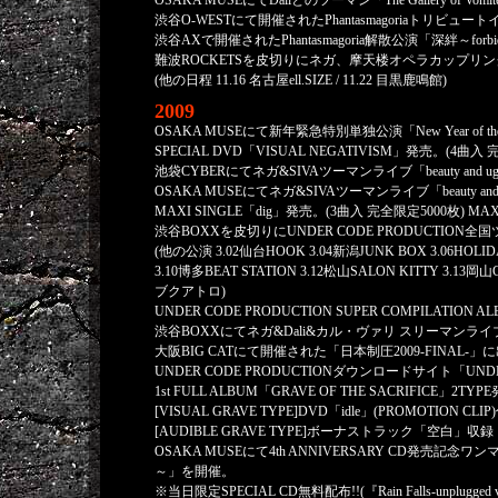
OSAKA MUSEにてDaliとのツーマン「The Gallery of Vo
渋谷O-WESTにて開催されたPhantasmagoriaトリビュートイベント「
渋谷AXで開催されたPhantasmagoria解散公演「深絆～forbidd
難波ROCKETSを皮切りにネガ、摩天楼オペラカップリング東名阪TO
(他の日程 11.16 名古屋ell.SIZE / 11.22 目黒鹿鳴館)
2009
OSAKA MUSEにて新年緊急特別単独公演「New Year of 
SPECIAL DVD「VISUAL NEGATIVISM」発売。(4曲入
池袋CYBERにてネガ&SIVAツーマンライブ「beauty and u
OSAKA MUSEにてネガ&SIVAツーマンライブ「beauty and
MAXI SINGLE「dig」発売。(3曲入 完全限定5000枚) MAX
渋谷BOXXを皮切りにUNDER CODE PRODUCTION
(他の公演 3.02仙台HOOK 3.04新潟JUNK BOX 3.06HOLID
3.10博多BEAT STATION 3.12松山SALON KITTY 3.13岡
ブクアトロ)
UNDER CODE PRODUCTION SUPER COMPILATION AL
渋谷BOXXにてネガ&Dali&カル・ヴァリ スリーマンラ
大阪BIG CATにて開催された「日本制圧2009-FINAL-」
UNDER CODE PRODUCTIONダウンロードサイト「UNDER 
1st FULL ALBUM「GRAVE OF THE SACRIFICE」2T
[VISUAL GRAVE TYPE]DVD「idle」(PROMOTION C
[AUDIBLE GRAVE TYPE]ボーナストラック「空白」収録
OSAKA MUSEにて4th ANNIVERSARY CD発売記念ワン
～」を開催。
※当日限定SPECIAL CD無料配布!!(『Rain Falls-unplugg