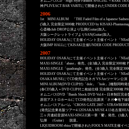
オムニバスCD「High Style Paradox SPECIAL ～RARE 
神戸LIVEACT BAR VARITにて開催されたUNDER CODE 
2006
1st MINI ALBUM 「THE Faded Film of a Japanese Sa
(5曲入 完全限定3000枚 PRODUCED by KISAKI-Phantasmago
心斎橋club DROP公演より弘揮(Guitar)加入。
大阪シークレットライブよりSAN(Guitar)加入。
HOLIDAY OSAKAにて主催イベント主催イベント「NEedle 
大阪IMP HALLにてKISAKI主催UNDER CODE PROD
2007
HOLIDAY OSAKAにて主催イベント主催イベント「NEedle 
MAXI-SINGLE「abase」発売。(全3曲入 完全限定3000枚 PRODUC
MAXI-SINGLE「quadrangle」発売。(全3曲入 完全限定3000枚 P
HOLIDAY OSAKAにて主催イベント主催イベント「NEedle 
OSAKA MUSEにてCD発売記念ネガ VS Arcツーマン
MINI ALBUM(DVD CLIP付)「dole」「hole」2種類同時
(各CD5曲入＋DVD CLIP付ニ枚組仕様 完全限定3000枚 PRODUCED
オムニバスDVD「Bands Shock DVD Vol.4～日本制圧
原宿アストロホールにてCD発売記念講演「ネガ◆地下線対
オムニバスアルバム「CROSS GATE 2007～STRAWBERR
(発売記念東名阪ツアー4.12OSAKA MUSE 4.13名古屋HEART
三ヶ月連続音源MAXI-SINGLE第一章「鬱」発売。(1曲入 
弘揮 （Guitar） 脱退。
LIQUIDROOM ebisuで開催されたFOOL'S MATE主催イベン