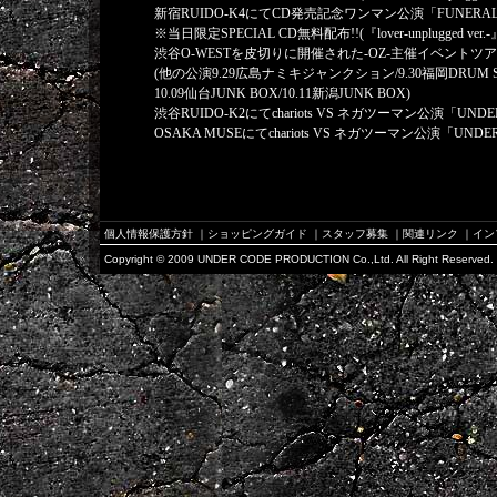
新宿RUIDO-K4にてCD発売記念ワンマン公演「FUNERAL 
※当日限定SPECIAL CD無料配布!!(『lover-unplugged 
渋谷O-WESTを皮切りに開催された-OZ-主催イベントツアー「Lan
(他の公演9.29広島ナミキジャンクション/9.30福岡DRUM SON/10
10.09仙台JUNK BOX/10.11新潟JUNK BOX)
渋谷RUIDO-K2にてchariots VS ネガツーマン公演「UNDE
OSAKA MUSEにてchariots VS ネガツーマン公演「UNDER
個人情報保護方針
｜
ショッピングガイド
｜
スタッフ募集
｜
関連リンク
｜
イン
Copyright © 2009 UNDER CODE PRODUCTION Co.,Ltd. All Right Reserved.