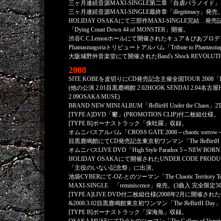
三ヶ月連続音源MAXI-SINGLE第二章「自虐パラノイド」発
三ヶ月連続音源MAXI-SINGLE最終章「illegitimacy」発売
HOLIDAY OSAKAにて三部作MAXI-SINGLE完結…
「Dying Count Down 44 of MONSTER」開催。
渋谷C.C.Lemonホールにて開催されたキュア＆ぴあプロ
Phantasmagoriaトリビュートアルバム「Tribute to Phantas
大阪城野外音楽堂にて開催されたBand's Shock REVOL
2008
SITE KOBEを皮切りにCD発売記念主催全国TOUR 2008「LooP
(他の公演 2.01目黒鹿鳴館 2.02HOOK SENDAI 2.04名古屋HE
2.09OSAKA MUSE)
BRAND NEW MINI ALBUM「ЯeBirtH Under the Ch
[TYPE A]DVD「鬱」(PROMOTION CLIP)付二枚組仕様。
[TYPE B]ボーナストラック「侏吐羅」収録。
オムニバスアルバム「CROSS GATE 2008～chaotic sor
目黒鹿鳴館にてCD発売記念東京初ワンマン「The ЯeBirtH
オムニバスLIVE DVD「High Style Paradox 5～NEW BORN
HOLIDAY OSAKAにて開催されたUNDER CODE PRODUCTIO
「主役のいない記念祭」に出演。
池袋CYBERにて-OZ-とのツーマン「The Chaotic Territory
MAXI-SINGLE 「reminiscence」発売。(3曲入 完全限定50
[TYPE A]LIVE DVD付二枚組仕様(2008年2月に開催されたC
&2008.3.02目黒鹿鳴館東京初ワンマン「The ЯeBirtH Da
[TYPE B]ボーナストラック「深海魚」収録。