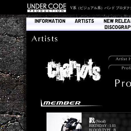
V系（ビジュアル系）バンド プロダク
戮
(Vocal)
BIRTHDAY : 1.03
BLOOD TYPE : B